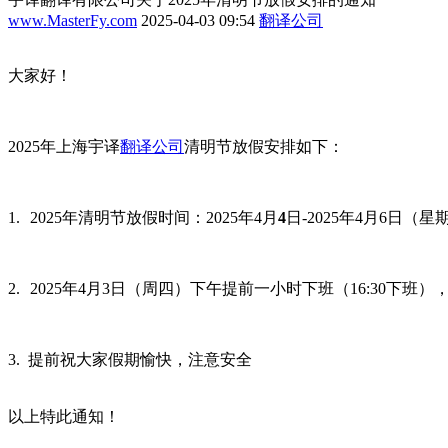
www.MasterFy.com
2025-04-03 09:54
翻译公司
大家好！
2025
年上海宇译
翻译公司
清明节放假安排如下：
1.
2025
年清明节放假时间：
2025
年
4
月
4
日
-2025
年
4
月
6
日（星
2.
2025
年
4
月
3
日（周四）下午提前一小时下班（
16:30
下班）
3.
提前祝大家假期愉快，注意安全
以上特此通知！