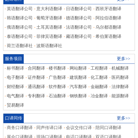
英语翻译公司
意大利语翻译
日语翻译公司
西班牙语翻译
韩语翻译公司
葡萄牙语翻译
德语翻译公司
阿拉伯语翻译
俄语翻译公司
土耳其语翻译
法语翻译公司
乌尔都语翻译
泰语翻译公司
菲律宾语翻译
藏语翻译公司
希伯莱语翻译
荷兰语翻译社
波斯语翻译社
服务项目
更多>>
标书翻译
合同翻译
楼书翻译
网站翻译
工程翻译
机械翻译
电子翻译
证件翻译
广告翻译
建筑翻译
化工翻译
医药翻译
财经翻译
通讯翻译
软件翻译
汽车翻译
金融翻译
法律翻译
电气翻译
专利翻译
石油翻译
钢铁翻译
冶金翻译
能源翻译
贸易翻译
口译同传
更多>>
商务口译翻译
同声传译口译
会议交传口译
陪同口译翻译
展会口译翻译
现场口译翻译
电话口译翻译
双语口译翻译