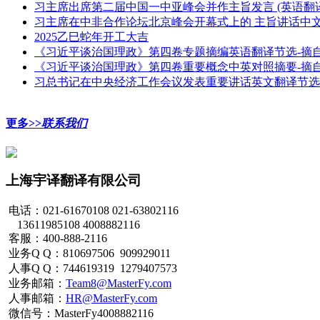
习主席出席第二届中国一中亚峰会并作主旨发言 (英语翻
习主席在中非合作论坛北京峰会开幕式上的 主旨讲话中
2025乙巳蛇年开工大吉
《习近平谈治国理政》第四卷专题摘编英语翻译节选-摘自
《习近平谈治国理政》第四卷重要概念中英对照摘要-摘自
习总书记在中央经济工作会议发表重要讲话英文翻译节选
更多>>
联系我们
上海宇译翻译有限公司
电话：021-61670108 021-63802116
13611985108 4008882116
客服：400-888-2116
业务Q Q：810697506 909929011
人事Q Q：744619319 1279407573
业务邮箱：
Team8@MasterFy.com
人事邮箱：
HR@MasterFy.com
微信号：MasterFy4008882116