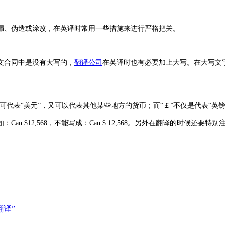
漏、伪造或涂改，在英译时常用一些措施来进行严格把关。
文合同中是没有大写的，
翻译公司
在英译时也有必要加上大写。在大写文
既可代表“美元”，又可以代表其他某些地方的货币；而“￡”不仅是代表“英
如：
Can $12,568
，不能写成：
Can $ 12,568
。另外在翻译的时候还要特别
译”