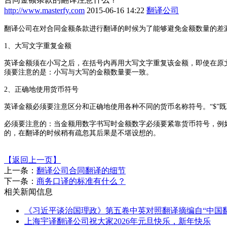
http://www.masterfy.com
2015-06-16 14:22
翻译公司
翻译公司在对合同金额条款进行翻译的时候为了能够避免金额数量的差
1
、大写文字重复金额
英译金额须在小写之后，在括号内再用大写文字重复该金额，即使在原
须要注意的是：小写与大写的金额数量要一致。
2
、正确地使用货币符号
英译金额必须要注意区分和正确地使用各种不同的货币名称符号。“
$
”
必须要注意的：当金额用数字书写时金额数字必须要紧靠货币符号，例
的，在翻译的时候稍有疏忽其后果是不堪设想的。
【返回上一页】
上一条：
翻译公司合同翻译的细节
下一条：
商务口译的标准有什么？
相关新闻信息
《习近平谈治国理政》第五卷中英对照翻译摘编自“中国翻
上海宇译翻译公司祝大家2026年元旦快乐，新年快乐