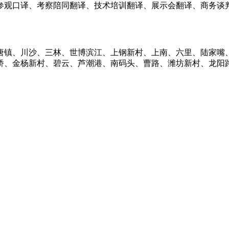
参观口译、考察陪同翻译、技术培训翻译、展示会翻译、商务谈判
唐镇、川沙、三林、世博滨江、上钢新村、上南、六里、陆家嘴
桥、金杨新村、碧云、芦潮港、南码头、曹路、潍坊新村、龙阳