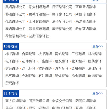
英语翻译公司
意大利语翻译
日语翻译公司
西班牙语翻译
韩语翻译公司
葡萄牙语翻译
德语翻译公司
阿拉伯语翻译
俄语翻译公司
土耳其语翻译
法语翻译公司
乌尔都语翻译
泰语翻译公司
菲律宾语翻译
藏语翻译公司
希伯莱语翻译
荷兰语翻译社
波斯语翻译社
服务项目
更多>>
标书翻译
合同翻译
楼书翻译
网站翻译
工程翻译
机械翻译
电子翻译
证件翻译
广告翻译
建筑翻译
化工翻译
医药翻译
财经翻译
通讯翻译
软件翻译
汽车翻译
金融翻译
法律翻译
电气翻译
专利翻译
石油翻译
钢铁翻译
冶金翻译
能源翻译
贸易翻译
口译同传
更多>>
商务口译翻译
同声传译口译
会议交传口译
陪同口译翻译
展会口译翻译
现场口译翻译
电话口译翻译
双语口译翻译